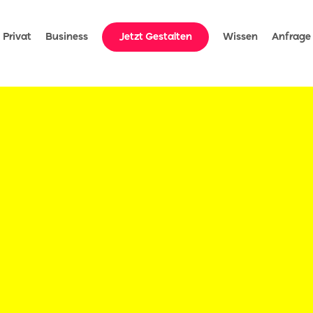
ideo').play(); });
Privat
Business
Jetzt Gestalten
Wissen
Anfrage