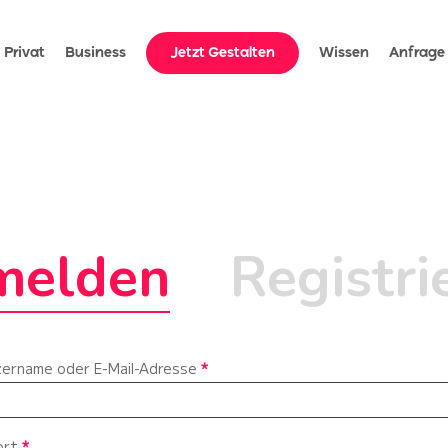
ideo').play(); });
Privat
Business
Jetzt Gestalten
Wissen
Anfrage
melden
Registri
Erforderlich
ername oder E-Mail-Adresse
*
Erforderlich
ort
*