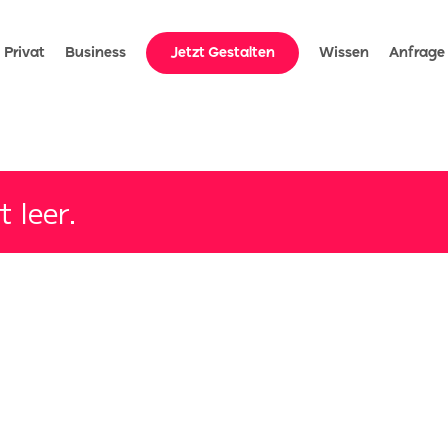
ideo').play(); });
Privat
Business
Jetzt Gestalten
Wissen
Anfrage
 leer.