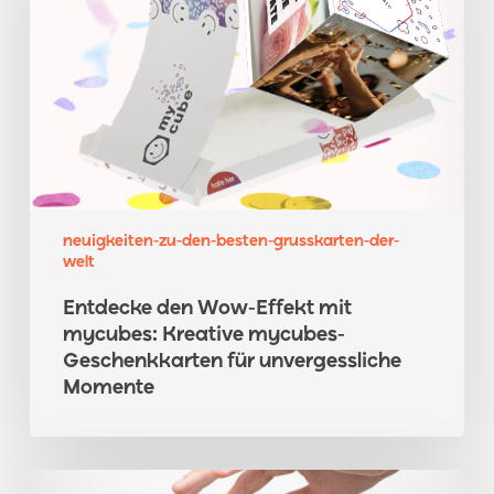
Effekt
mit
mycubes:
Kreative
mycubes-
Geschenkkarten
für
unvergessliche
Momente
neuigkeiten-zu-den-besten-grusskarten-der-
welt
Entdecke den Wow-Effekt mit
mycubes: Kreative mycubes-
Geschenkkarten für unvergessliche
Momente
Mycubes-