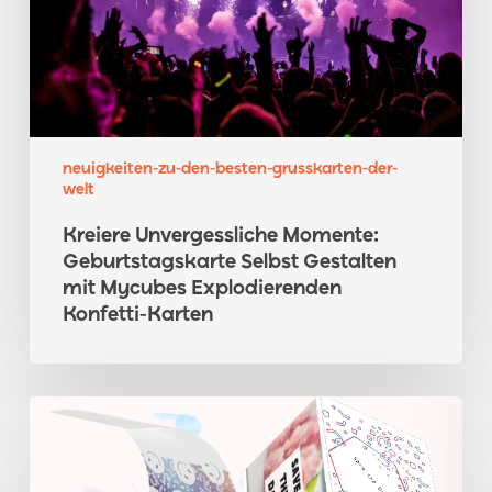
Gestalten
mit
Mycubes
Explodierenden
Konfetti-
Karten
neuigkeiten-zu-den-besten-grusskarten-der-
welt
Kreiere Unvergessliche Momente:
Geburtstagskarte Selbst Gestalten
mit Mycubes Explodierenden
Konfetti-Karten
Entdecke
den
Wow-