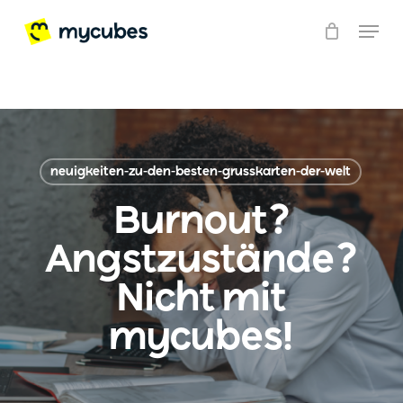
window.addEventListener('load', () => {
Skip
Menu
document.querySelector('video').play(); });
to
Close
main
Menu
content
neuigkeiten-zu-den-besten-grusskarten-der-welt
Burnout?
Angstzustände?
Nicht mit
mycubes!