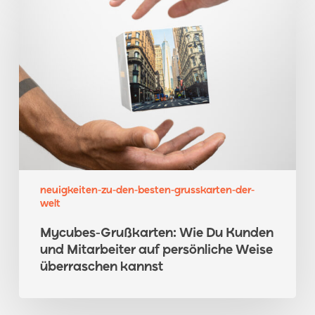
Grußkarten:
Wie
Du
Kunden
und
Mitarbeiter
auf
persönliche
Weise
überraschen
neuigkeiten-zu-den-besten-grusskarten-der-
kannst
welt
Mycubes-Grußkarten: Wie Du Kunden
und Mitarbeiter auf persönliche Weise
überraschen kannst