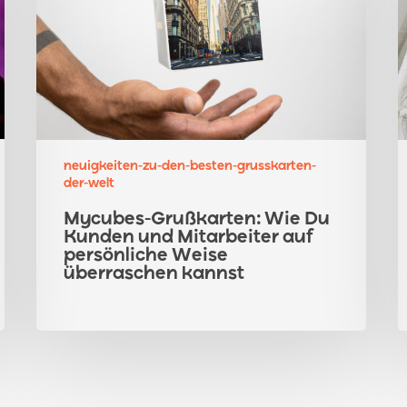
Du
W
Kunden
m
und
e
Mitarbeiter
b
auf
B
persönliche
a
Weise
e
überraschen
W
neuigkeiten-zu-den-besten-grusskarten-
der-welt
kannst
v
k
Mycubes-Grußkarten: Wie Du
Kunden und Mitarbeiter auf
persönliche Weise
überraschen kannst