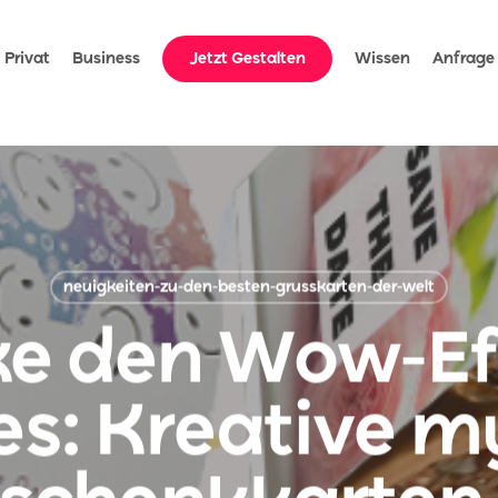
ideo').play(); });
Privat
Business
Jetzt Gestalten
Wissen
Anfrage
neuigkeiten-zu-den-besten-grusskarten-der-welt
e den Wow-Ef
s: Kreative m