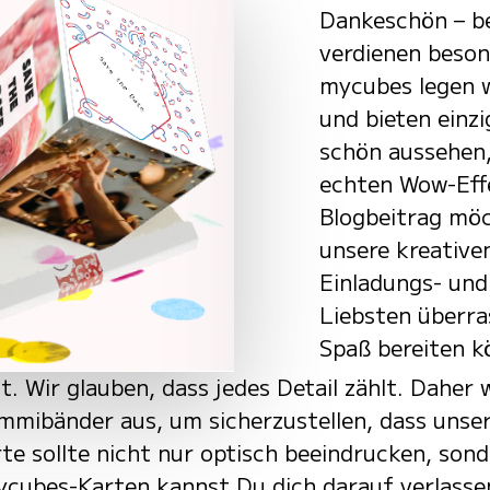
Dankeschön – 
verdienen beso
mycubes legen w
und bieten einzi
schön aussehen,
echten Wow-Effe
Blogbeitrag möc
unsere kreativ
Einladungs- un
Liebsten überra
Spaß bereiten k
t. Wir glauben, dass jedes Detail zählt. Daher 
mibänder aus, um sicherzustellen, dass unser
te sollte nicht nur optisch beeindrucken, son
ycubes-Karten kannst Du dich darauf verlassen