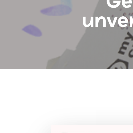
Ge
unve