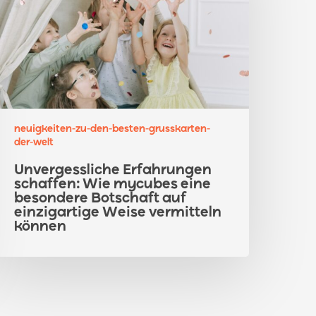
ie
ycubes
ine
esondere
otschaft
uf
inzigartige
eise
neuigkeiten-zu-den-besten-grusskarten-
der-welt
ermitteln
önnen
Unvergessliche Erfahrungen
schaffen: Wie mycubes eine
besondere Botschaft auf
einzigartige Weise vermitteln
können