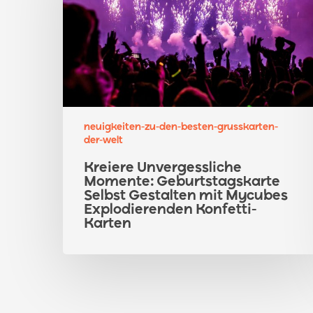
Geburtstagskarte
Selbst
Gestalten
mit
Mycubes
Explodierenden
Konfetti-
neuigkeiten-zu-den-besten-grusskarten-
Karten
der-welt
Kreiere Unvergessliche
Momente: Geburtstagskarte
Selbst Gestalten mit Mycubes
Explodierenden Konfetti-
Karten